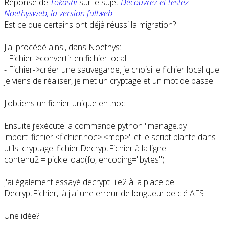
Réponse de
Tokashi
sur le sujet
Découvrez et testez
Noethysweb, la version fullweb
Est ce que certains ont déjà réussi la migration?
J'ai procédé ainsi, dans Noethys:
- Fichier->convertir en fichier local
- Fichier->créer une sauvegarde, je choisi le fichier local que
je viens de réaliser, je met un cryptage et un mot de passe.
J'obtiens un fichier unique en .noc
Ensuite j’exécute la commande python "manage.py
import_fichier <fichier.noc> <mdp>" et le script plante dans
utils_cryptage_fichier.DecryptFichier à la ligne
contenu2 = pickle.load(fo, encoding="bytes")
j'ai également essayé decryptFile2 à la place de
DecryptFichier, là j'ai une erreur de longueur de clé AES
Une idée?