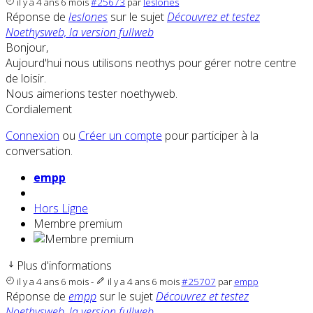
il y a 4 ans 6 mois
#25673
par
leslones
Réponse de
leslones
sur le sujet
Découvrez et testez
Noethysweb, la version fullweb
Bonjour,
Aujourd'hui nous utilisons neothys pour gérer notre centre
de loisir.
Nous aimerions tester noethyweb.
Cordialement
Connexion
ou
Créer un compte
pour participer à la
conversation.
empp
Hors Ligne
Membre premium
Plus d'informations
il y a 4 ans 6 mois
-
il y a 4 ans 6 mois
#25707
par
empp
Réponse de
empp
sur le sujet
Découvrez et testez
Noethysweb, la version fullweb