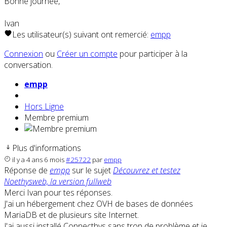
Bonne journée,
Ivan
Les utilisateur(s) suivant ont remercié:
empp
Connexion
ou
Créer un compte
pour participer à la
conversation.
empp
Hors Ligne
Membre premium
Plus d'informations
il y a 4 ans 6 mois
#25722
par
empp
Réponse de
empp
sur le sujet
Découvrez et testez
Noethysweb, la version fullweb
Merci Ivan pour tes réponses.
J'ai un hébergement chez OVH de bases de données
MariaDB et de plusieurs site Internet.
J'ai aussi installé Connecthys sans trop de problème et je