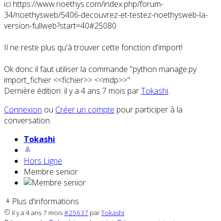
ici https://www.noethys.com/index.php/forum-
34/noethysweb/5406-decouvrez-et-testez-noethysweb-la-
version-fullweb?start=40#25080
Il ne reste plus qu'à trouver cette fonction d'import!
Ok donc il faut utiliser la commande "python manage.py
import_fichier <<fichier>> <<mdp>>"
Dernière édition: il y a 4 ans 7 mois par
Tokashi
.
Connexion
ou
Créer un compte
pour participer à la
conversation.
Tokashi
Hors Ligne
Membre senior
Plus d'informations
il y a 4 ans 7 mois
#25637
par
Tokashi