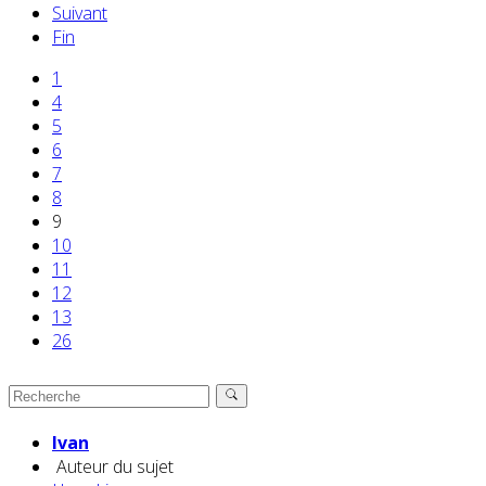
Suivant
Fin
1
4
5
6
7
8
9
10
11
12
13
26
Ivan
Auteur du sujet