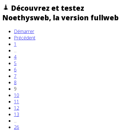
Découvrez et testez
Noethysweb, la version fullweb
Démarrer
Précédent
1
...
4
5
6
7
8
9
10
11
12
13
...
26