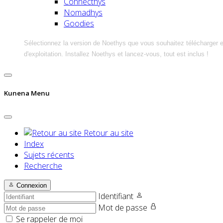
Connecthys
Nomadhys
Goodies
Sélectionnez la version de Noethys que vous souhaitez télécharger 
d'exploitation. Installez Noethys et lancez-vous, tout est inclus !
Kunena Menu
Retour au site
Index
Sujets récents
Recherche
Connexion
Identifiant
Mot de passe
Se rappeler de moi