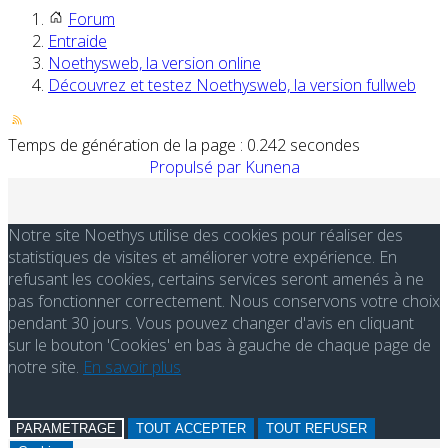
Forum
Entraide
Noethysweb, la version online
Découvrez et testez Noethysweb, la version fullweb
Temps de génération de la page : 0.242 secondes
Propulsé par
Kunena
Notre site Noethys utilise des cookies pour réaliser des
statistiques de visites et améliorer votre expérience. En
refusant les cookies, certains services seront amenés à ne
pas fonctionner correctement. Nous conservons votre choix
pendant 30 jours. Vous pouvez changer d'avis en cliquant
sur le bouton 'Cookies' en bas à gauche de chaque page de
notre site.
En savoir plus
PARAMETRAGE
TOUT ACCEPTER
TOUT REFUSER