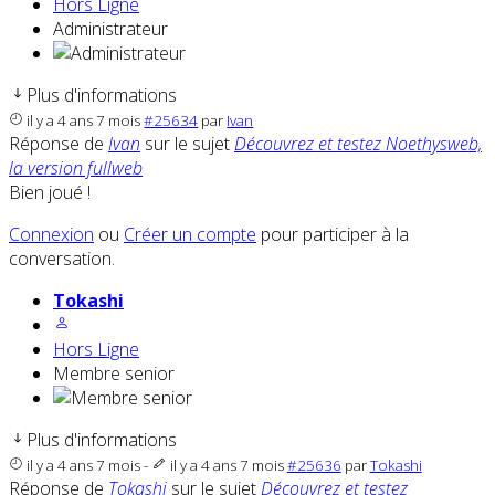
Hors Ligne
Administrateur
Plus d'informations
il y a 4 ans 7 mois
#25634
par
Ivan
Réponse de
Ivan
sur le sujet
Découvrez et testez Noethysweb,
la version fullweb
Bien joué !
Connexion
ou
Créer un compte
pour participer à la
conversation.
Tokashi
Hors Ligne
Membre senior
Plus d'informations
il y a 4 ans 7 mois
-
il y a 4 ans 7 mois
#25636
par
Tokashi
Réponse de
Tokashi
sur le sujet
Découvrez et testez