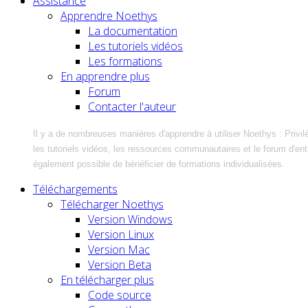
Assistance
Apprendre Noethys
La documentation
Les tutoriels vidéos
Les formations
En apprendre plus
Forum
Contacter l'auteur
Il y a de nombreuses manières d'apprendre à utiliser Noethys : Privil
les tutoriels vidéos, les ressources communautaires et le forum d'entra
également possible de bénéficier de formations individualisées.
Téléchargements
Télécharger Noethys
Version Windows
Version Linux
Version Mac
Version Beta
En télécharger plus
Code source