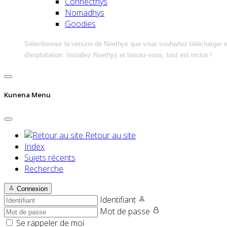
Connecthys
Nomadhys
Goodies
Sélectionnez la version de Noethys que vous souhaitez télécharger 
d'exploitation. Installez Noethys et lancez-vous, tout est inclus !
Kunena Menu
Retour au site
Index
Sujets récents
Recherche
Connexion
Identifiant
Mot de passe
Se rappeler de moi