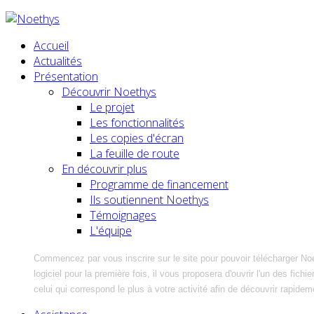
Accueil
Actualités
Présentation
Découvrir Noethys
Le projet
Les fonctionnalités
Les copies d'écran
La feuille de route
En découvrir plus
Programme de financement
Ils soutiennent Noethys
Témoignages
L'équipe
Commencez par vous inscrire sur le site pour pouvoir télécharger No
logiciel pour la première fois, il vous proposera d'ouvrir l'un des fic
celui qui correspond le plus à votre activité afin de découvrir rapidem