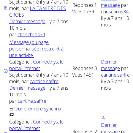
Sujet démarré il y a 7 ans 10
Réponses:
1
message
par
mois, par
LA TANIERE DES
Vues:
1739
chrischros34
CROES
il y a 7 ans 10
Dernier message
il y a 7 ans
mois
10 mois
par
chrischros34
Message (ou page
personnalisée) restreint à
une activité.
Catégorie :
Connecthys, le
Dernier
portail internet
Réponses:
0
message
par
Sujet démarré il y a 7 ans 10
Vues:
1451
cantine.saffre
mois, par
cantine.saffre
il y a 7 ans 10
Dernier message
il y a 7 ans
mois
10 mois
par
cantine.saffre
Erreur première synchro
Catégorie :
Connecthys, le
Dernier
portail internet
Réponses:
2
message
par