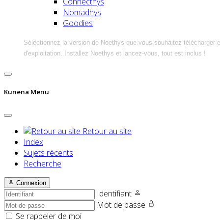
Connecthys
Nomadhys
Goodies
Sélectionnez la version de Noethys que vous souhaitez télécharger 
d'exploitation. Installez Noethys et lancez-vous, tout est inclus !
Kunena Menu
Retour au site
Index
Sujets récents
Recherche
Connexion
Identifiant
Mot de passe
Se rappeler de moi