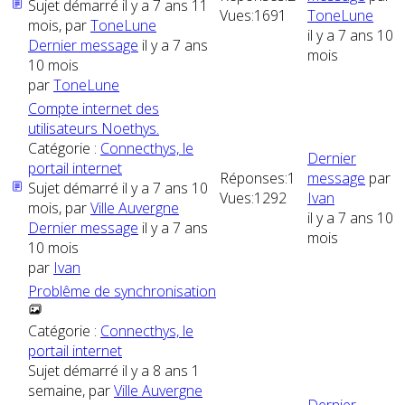
Sujet démarré il y a 7 ans 11
Vues:
1691
ToneLune
mois, par
ToneLune
il y a 7 ans 10
Dernier message
il y a 7 ans
mois
10 mois
par
ToneLune
Compte internet des
utilisateurs Noethys.
Catégorie :
Connecthys, le
Dernier
portail internet
Réponses:
1
message
par
Sujet démarré il y a 7 ans 10
Vues:
1292
Ivan
mois, par
Ville Auvergne
il y a 7 ans 10
Dernier message
il y a 7 ans
mois
10 mois
par
Ivan
Problême de synchronisation
Catégorie :
Connecthys, le
portail internet
Sujet démarré il y a 8 ans 1
semaine, par
Ville Auvergne