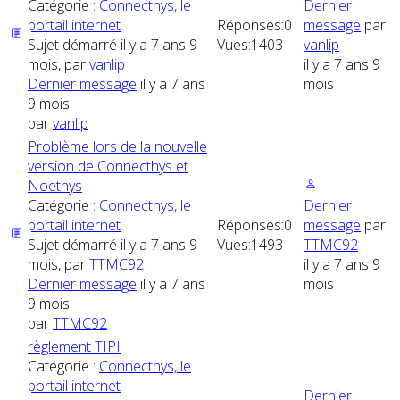
Catégorie :
Connecthys, le
Dernier
portail internet
Réponses:
0
message
par
Sujet démarré il y a 7 ans 9
Vues:
1403
vanlip
mois, par
vanlip
il y a 7 ans 9
Dernier message
il y a 7 ans
mois
9 mois
par
vanlip
Problème lors de la nouvelle
version de Connecthys et
Noethys
Catégorie :
Connecthys, le
Dernier
portail internet
Réponses:
0
message
par
Sujet démarré il y a 7 ans 9
Vues:
1493
TTMC92
mois, par
TTMC92
il y a 7 ans 9
Dernier message
il y a 7 ans
mois
9 mois
par
TTMC92
règlement TIPI
Catégorie :
Connecthys, le
portail internet
Dernier