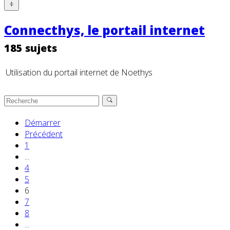
Connecthys, le portail internet
185 sujets
Utilisation du portail internet de Noethys
Démarrer
Précédent
1
...
4
5
6
7
8
...