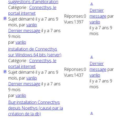
suggestions d'amélioration
Catégorie :
Connecthys, le
Dernier
portail internet
Réponses:
0
message
par
Sujet démarré il y a 7 ans 9
Vues:
1397
vanlip
mois, par
vanlip
il y a 7 ans 9
Dernier message
il y a 7 ans
mois
9 mois
par
vanlip
installation de Connecthys
sur Windows 64 bits (server)
Catégorie :
Connecthys, le
Dernier
portail internet
Réponses:
0
message
par
Sujet démarré il y a 7 ans 9
Vues:
1437
vanlip
mois, par
vanlip
il y a 7 ans 9
Dernier message
il y a 7 ans
mois
9 mois
par
vanlip
Bug installation Connecthys
depuis Noethys (causé par la
création de la db)