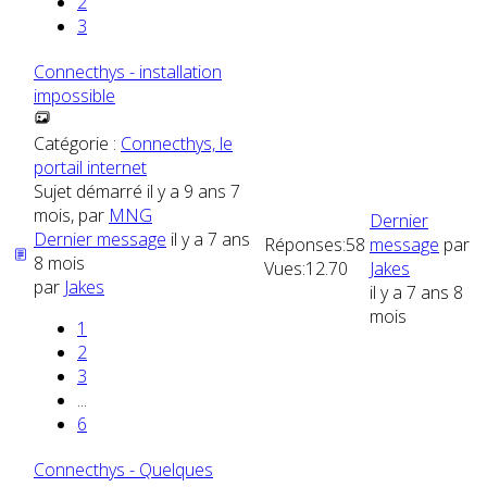
2
3
Connecthys - installation
impossible
Catégorie :
Connecthys, le
portail internet
Sujet démarré il y a 9 ans 7
mois, par
MNG
Dernier
Dernier message
il y a 7 ans
Réponses:
58
message
par
8 mois
Vues:
12.70
Jakes
par
Jakes
il y a 7 ans 8
mois
1
2
3
...
6
Connecthys - Quelques