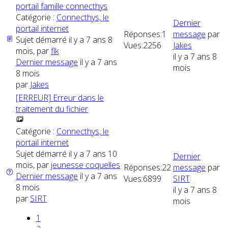
portail famille connecthys
Catégorie :
Connecthys, le
Dernier
portail internet
Réponses:
1
message
par
Sujet démarré il y a 7 ans 8
Vues:
2256
Jakes
mois, par
flk
il y a 7 ans 8
Dernier message
il y a 7 ans
mois
8 mois
par
Jakes
[ERREUR] Erreur dans le
traitement du fichier
Catégorie :
Connecthys, le
portail internet
Sujet démarré il y a 7 ans 10
Dernier
mois, par
jeunesse coquelles
Réponses:
22
message
par
Dernier message
il y a 7 ans
Vues:
6899
SIRT
8 mois
il y a 7 ans 8
par
SIRT
mois
1