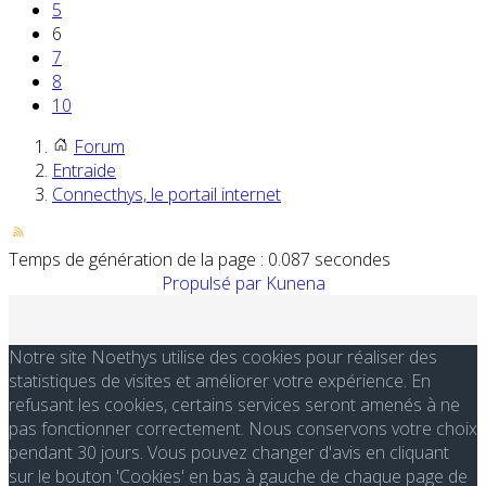
5
6
7
8
10
Forum
Entraide
Connecthys, le portail internet
Temps de génération de la page : 0.087 secondes
Propulsé par
Kunena
Notre site Noethys utilise des cookies pour réaliser des
statistiques de visites et améliorer votre expérience. En
refusant les cookies, certains services seront amenés à ne
pas fonctionner correctement. Nous conservons votre choix
pendant 30 jours. Vous pouvez changer d'avis en cliquant
sur le bouton 'Cookies' en bas à gauche de chaque page de