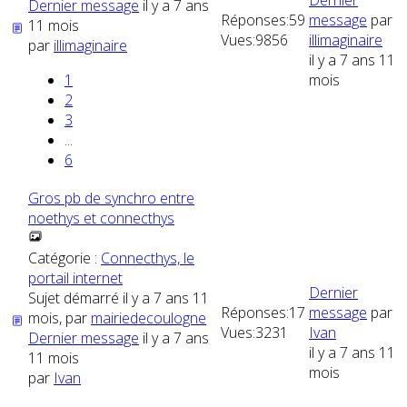
Dernier
Dernier message
il y a 7 ans
Réponses:
59
message
par
11 mois
Vues:
9856
illimaginaire
par
illimaginaire
il y a 7 ans 11
1
mois
2
3
...
6
Gros pb de synchro entre
noethys et connecthys
Catégorie :
Connecthys, le
portail internet
Dernier
Sujet démarré il y a 7 ans 11
Réponses:
17
message
par
mois, par
mairiedecoulogne
Vues:
3231
Ivan
Dernier message
il y a 7 ans
il y a 7 ans 11
11 mois
mois
par
Ivan