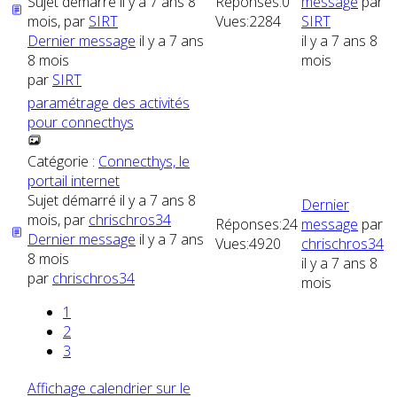
Sujet démarré il y a 7 ans 8
Réponses:
0
message
par
mois, par
SIRT
Vues:
2284
SIRT
Dernier message
il y a 7 ans
il y a 7 ans 8
8 mois
mois
par
SIRT
paramétrage des activités
pour connecthys
Catégorie :
Connecthys, le
portail internet
Sujet démarré il y a 7 ans 8
Dernier
mois, par
chrischros34
Réponses:
24
message
par
Dernier message
il y a 7 ans
Vues:
4920
chrischros34
8 mois
il y a 7 ans 8
par
chrischros34
mois
1
2
3
Affichage calendrier sur le