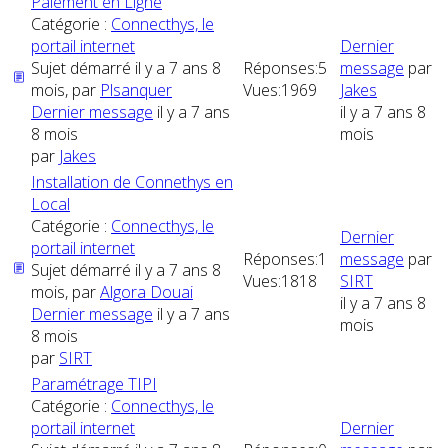
Paiement en Ligne
Catégorie :
Connecthys, le
portail internet
Dernier
Sujet démarré il y a 7 ans 8
Réponses:
5
message
par
mois, par
Plsanquer
Vues:
1969
Jakes
Dernier message
il y a 7 ans
il y a 7 ans 8
8 mois
mois
par
Jakes
Installation de Connethys en
Local
Catégorie :
Connecthys, le
Dernier
portail internet
Réponses:
1
message
par
Sujet démarré il y a 7 ans 8
Vues:
1818
SIRT
mois, par
Algora Douai
il y a 7 ans 8
Dernier message
il y a 7 ans
mois
8 mois
par
SIRT
Paramétrage TIPI
Catégorie :
Connecthys, le
portail internet
Dernier